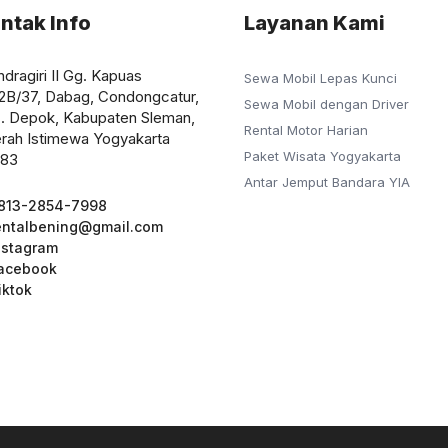
ntak Info
Layanan Kami
Indragiri II Gg. Kapuas
Sewa Mobil Lepas Kunci
2B/37, Dabag, Condongcatur,
Sewa Mobil dengan Driver
. Depok, Kabupaten Sleman,
Rental Motor Harian
rah Istimewa Yogyakarta
Paket Wisata Yogyakarta
283
Antar Jemput Bandara YIA
813-2854-7998
entalbening@gmail.com
nstagram
acebook
iktok