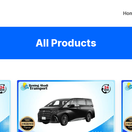
Ho
All Products