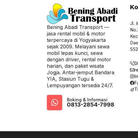
Ko
Jl. 
Bening Abadi Transport —
No.
jasa rental mobil & motor
Kec
terpercaya di Yogyakarta
Dae
sejak 2009. Melayani sewa
55
mobil lepas kunci, sewa
dengan driver, rental motor
0
harian, dan paket wisata
r
Jogja. Antar-jemput Bandara
I
YIA, Stasiun Tugu &
F
Lempuyangan tersedia 24/7.
T
Boking & Informasi
0813-2854-7998