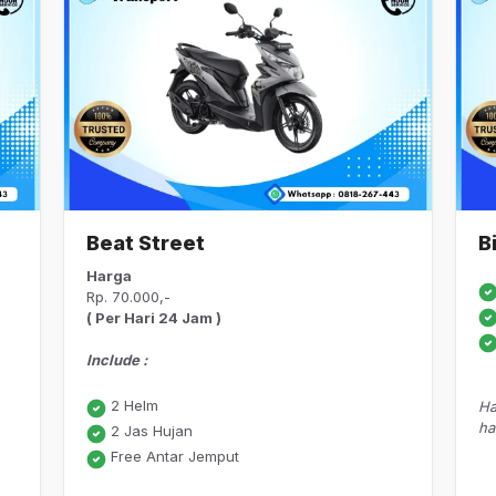
Beat Street
B
Harga
Rp. 70.000,-
( Per Hari 24 Jam )
Include :
2 Helm
Ha
ha
2 Jas Hujan
Free Antar Jemput