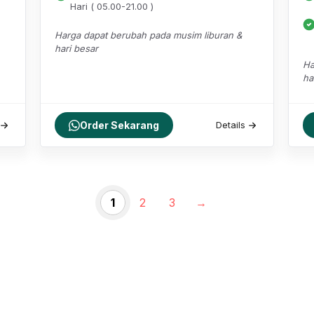
Hari ( 05.00-21.00 )
Harga dapat berubah pada musim liburan &
hari besar
Ha
ha
Order Sekarang
Details
1
2
3
→