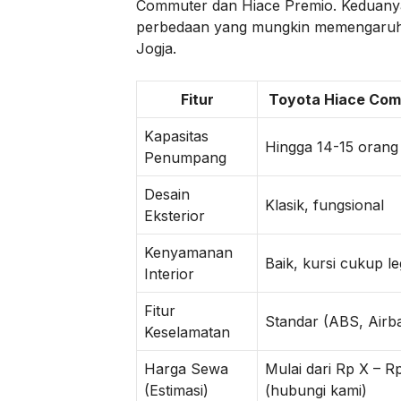
Commuter dan Hiace Premio. Keduan
perbedaan yang mungkin memengaruhi 
Jogja.
Fitur
Toyota Hiace Co
Kapasitas
Hingga 14-15 orang
Penumpang
Desain
Klasik, fungsional
Eksterior
Kenyamanan
Baik, kursi cukup l
Interior
Fitur
Standar (ABS, Airb
Keselamatan
Harga Sewa
Mulai dari Rp X – R
(Estimasi)
(hubungi kami)