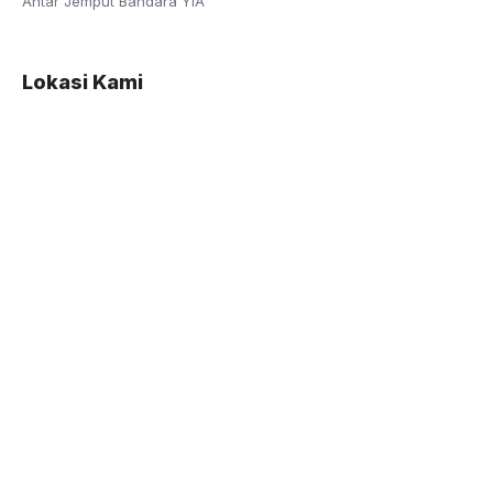
Antar Jemput Bandara YIA
Lokasi Kami