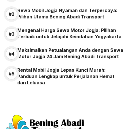
Sewa Mobil Jogja Nyaman dan Terpercaya:
Pilihan Utama Bening Abadi Transport
Mengenal Harga Sewa Motor Jogja: Pilihan
Terbaik untuk Jelajahi Keindahan Yogyakarta
Maksimalkan Petualangan Anda dengan Sewa
Motor Jogja 24 Jam Bening Abadi Transport
Rental Mobil Jogja Lepas Kunci Murah:
Panduan Lengkap untuk Perjalanan Hemat
dan Leluasa