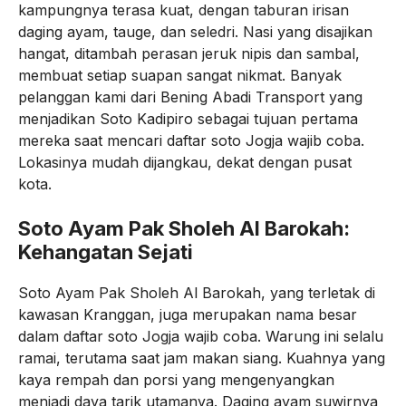
kampungnya terasa kuat, dengan taburan irisan
daging ayam, tauge, dan seledri. Nasi yang disajikan
hangat, ditambah perasan jeruk nipis dan sambal,
membuat setiap suapan sangat nikmat. Banyak
pelanggan kami dari Bening Abadi Transport yang
menjadikan Soto Kadipiro sebagai tujuan pertama
mereka saat mencari daftar soto Jogja wajib coba.
Lokasinya mudah dijangkau, dekat dengan pusat
kota.
Soto Ayam Pak Sholeh Al Barokah:
Kehangatan Sejati
Soto Ayam Pak Sholeh Al Barokah, yang terletak di
kawasan Kranggan, juga merupakan nama besar
dalam daftar soto Jogja wajib coba. Warung ini selalu
ramai, terutama saat jam makan siang. Kuahnya yang
kaya rempah dan porsi yang mengenyangkan
menjadi daya tarik utamanya. Daging ayam suwirnya