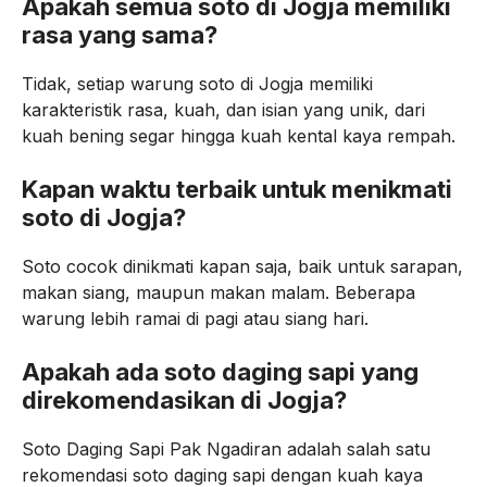
Apakah semua soto di Jogja memiliki
rasa yang sama?
Tidak, setiap warung soto di Jogja memiliki
karakteristik rasa, kuah, dan isian yang unik, dari
kuah bening segar hingga kuah kental kaya rempah.
Kapan waktu terbaik untuk menikmati
soto di Jogja?
Soto cocok dinikmati kapan saja, baik untuk sarapan,
makan siang, maupun makan malam. Beberapa
warung lebih ramai di pagi atau siang hari.
Apakah ada soto daging sapi yang
direkomendasikan di Jogja?
Soto Daging Sapi Pak Ngadiran adalah salah satu
rekomendasi soto daging sapi dengan kuah kaya