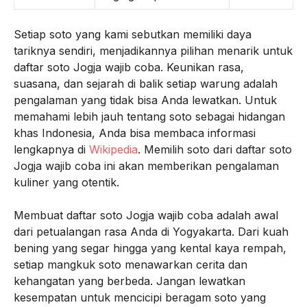
Setiap soto yang kami sebutkan memiliki daya
tariknya sendiri, menjadikannya pilihan menarik untuk
daftar soto Jogja wajib coba. Keunikan rasa,
suasana, dan sejarah di balik setiap warung adalah
pengalaman yang tidak bisa Anda lewatkan. Untuk
memahami lebih jauh tentang soto sebagai hidangan
khas Indonesia, Anda bisa membaca informasi
lengkapnya di
Wikipedia
. Memilih soto dari daftar soto
Jogja wajib coba ini akan memberikan pengalaman
kuliner yang otentik.
Membuat daftar soto Jogja wajib coba adalah awal
dari petualangan rasa Anda di Yogyakarta. Dari kuah
bening yang segar hingga yang kental kaya rempah,
setiap mangkuk soto menawarkan cerita dan
kehangatan yang berbeda. Jangan lewatkan
kesempatan untuk mencicipi beragam soto yang