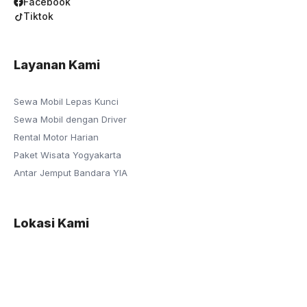
Facebook
Tiktok
Layanan Kami
Sewa Mobil Lepas Kunci
Sewa Mobil dengan Driver
Rental Motor Harian
Paket Wisata Yogyakarta
Antar Jemput Bandara YIA
Lokasi Kami