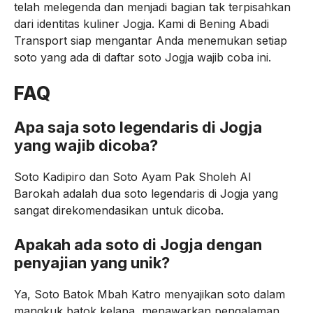
telah melegenda dan menjadi bagian tak terpisahkan
dari identitas kuliner Jogja. Kami di Bening Abadi
Transport siap mengantar Anda menemukan setiap
soto yang ada di daftar soto Jogja wajib coba ini.
FAQ
Apa saja soto legendaris di Jogja
yang wajib dicoba?
Soto Kadipiro dan Soto Ayam Pak Sholeh Al
Barokah adalah dua soto legendaris di Jogja yang
sangat direkomendasikan untuk dicoba.
Apakah ada soto di Jogja dengan
penyajian yang unik?
Ya, Soto Batok Mbah Katro menyajikan soto dalam
mangkuk batok kelapa, menawarkan pengalaman