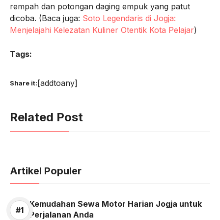
rempah dan potongan daging empuk yang patut
dicoba. (Baca juga:
Soto Legendaris di Jogja:
Menjelajahi Kelezatan Kuliner Otentik Kota Pelajar
)
Tags:
[addtoany]
Share it:
Related Post
Artikel Populer
Kemudahan Sewa Motor Harian Jogja untuk
Perjalanan Anda