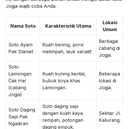
Jogja wajib coba Anda.
Lokasi
Nama Soto
Karakteristik Utama
Umum
Berbagai
Soto Ayam
Kuah bening, porsi
cabang di
Pak Slamet
melimpah, lauk variatif.
Jogja.
Soto
Lamongan
Kuah kuning kental,
Beberapa
Cak Har
bubuk koya khas
lokasi di
(cabang
Lamongan.
Jogja.
Jogja)
Soto daging sapi
Soto Daging
dengan kuah kaya
Sekitar Jl.
Sapi Pak
rempah, potongan
Kaliurang.
Ngadiran
daging empuk.