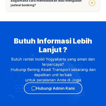
Bagaimana cara membatalkan atau mengubah
dikenakan
biaya over area
sesuai jarak. Informasikan
jadwal booking?
tujuan Anda kepada admin sebelum booking agar kami
bisa menghitung estimasi biaya tambahan dengan tepat.
Perubahan jadwal bisa dilakukan dengan menghubungi
admin via WhatsApp
minimal H-1
sebelum tanggal
sewa. Untuk pembatalan, perlu diketahui bahwa
uang
DP tidak dapat dikembalikan
apabila pembatalan
dilakukan oleh pihak penyewa.
Butuh Informasi Lebih
Lanjut ?
Butuh rental mobil Yogyakarta yang aman dan
terpercaya?
Hubungi Bening Abadi Transport sekarang dan
dapatkan unit terbaik
untuk perjalanan Anda di Jogja
Hubungi Admin Kami