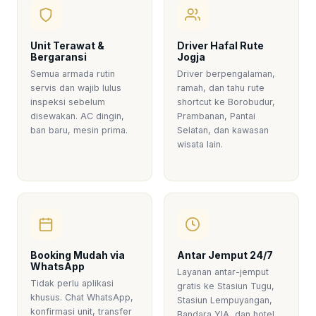
Unit Terawat &
Driver Hafal Rute
Bergaransi
Jogja
Semua armada rutin
Driver berpengalaman,
servis dan wajib lulus
ramah, dan tahu rute
inspeksi sebelum
shortcut ke Borobudur,
disewakan. AC dingin,
Prambanan, Pantai
ban baru, mesin prima.
Selatan, dan kawasan
wisata lain.
Booking Mudah via
Antar Jemput 24/7
WhatsApp
Layanan antar-jemput
Tidak perlu aplikasi
gratis ke Stasiun Tugu,
khusus. Chat WhatsApp,
Stasiun Lempuyangan,
konfirmasi unit, transfer
Bandara YIA, dan hotel