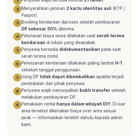
Penyewa wajib berusia minimal
21 tahun
.
1
Menyerahkan jaminan
2 kartu identitas asli
(KTP /
2
Paspor).
Booking kendaraan diproses setelah pembayaran
3
DP sebesar 30%
diterima.
Pelunasan biaya sewa dilakukan saat
serah terima
4
kendaraan
di lokasi yang disepakati.
Penyewa bersedia
didokumentasikan
pada saat
5
serah terima mobil.
Pemesanan kendaraan dilakukan paling lambat
H-1
6
sebelum tanggal penggunaan.
Uang DP
tidak dapat dikembalikan
apabila terjadi
7
pembatalan dari pihak penyewa.
Penyewa wajib menunjukkan
bukti transfer
setelah
8
melakukan pembayaran DP.
Pemakaian rental
hanya dalam wilayah DIY
. Di luar
9
area tersebut dikenakan biaya over area sesuai
jarak — informasikan terlebih dahulu kepada admin
kami.