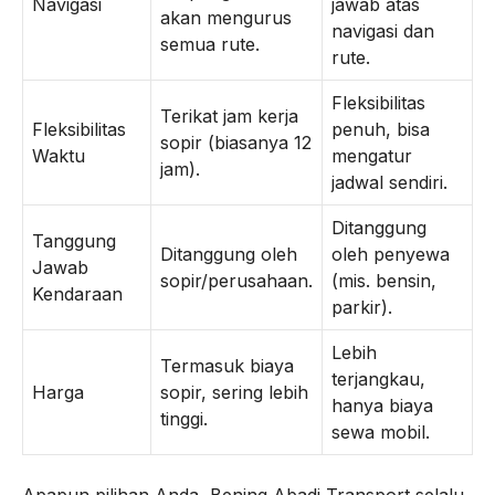
Navigasi
jawab atas
akan mengurus
navigasi dan
semua rute.
rute.
Fleksibilitas
Terikat jam kerja
Fleksibilitas
penuh, bisa
sopir (biasanya 12
Waktu
mengatur
jam).
jadwal sendiri.
Ditanggung
Tanggung
Ditanggung oleh
oleh penyewa
Jawab
sopir/perusahaan.
(mis. bensin,
Kendaraan
parkir).
Lebih
Termasuk biaya
terjangkau,
Harga
sopir, sering lebih
hanya biaya
tinggi.
sewa mobil.