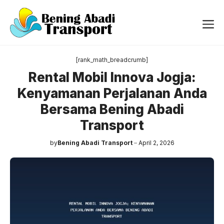
Langsung
ke
Me
isi
[rank_math_breadcrumb]
Rental Mobil Innova Jogja:
Kenyamanan Perjalanan Anda
Bersama Bening Abadi
Transport
by
Bening Abadi Transport
April 2, 2026