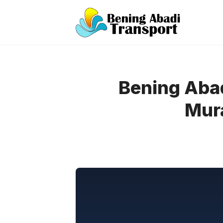
Langsung
ke
isi
Bening Abad
Mur