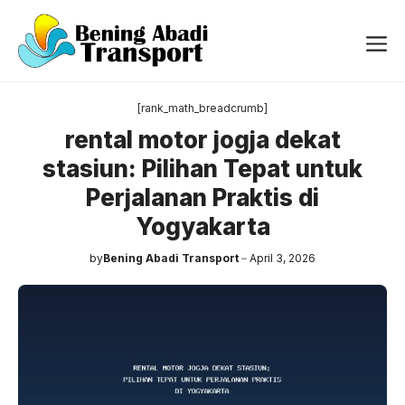
Langsung
ke
Me
isi
[rank_math_breadcrumb]
rental motor jogja dekat
stasiun: Pilihan Tepat untuk
Perjalanan Praktis di
Yogyakarta
by
Bening Abadi Transport
April 3, 2026